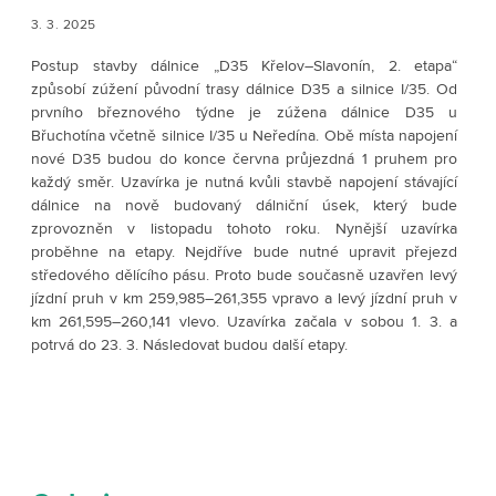
3. 3. 2025
Postup stavby dálnice „D35 Křelov–Slavonín, 2. etapa“
způsobí zúžení původní trasy dálnice D35 a silnice I/35. Od
prvního březnového týdne je zúžena dálnice D35 u
Břuchotína včetně silnice I/35 u Neředína. Obě místa napojení
nové D35 budou do konce června průjezdná 1 pruhem pro
každý směr. Uzavírka je nutná kvůli stavbě napojení stávající
dálnice na nově budovaný dálniční úsek, který bude
zprovozněn v listopadu tohoto roku. Nynější uzavírka
proběhne na etapy. Nejdříve bude nutné upravit přejezd
středového dělícího pásu. Proto bude současně uzavřen levý
jízdní pruh v km 259,985–261,355 vpravo a levý jízdní pruh v
km 261,595–260,141 vlevo. Uzavírka začala v sobou 1. 3. a
potrvá do 23. 3. Následovat budou další etapy.