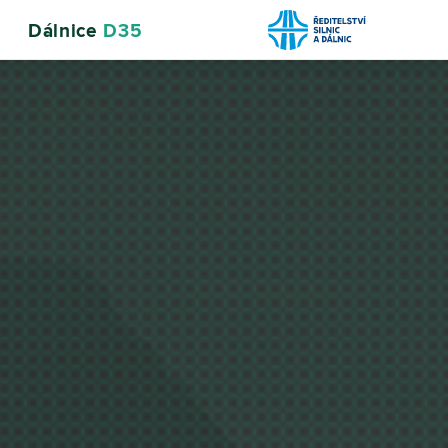
Dálnice
D35