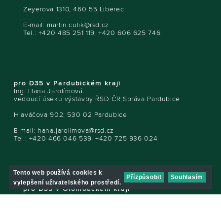
Zeyerova 1310, 460 55 Liberec
E-mail:
martin.culik@rsd.cz
Tel.: +420 485 251 119, +420 606 625 746
pro D35 v Pardubickém kraji
Ing. Hana Jarolímová
vedoucí úseku výstavby ŘSD ČR Správa Pardubice
Hlaváčova 902, 530 02 Pardubice
E-mail:
hana.jarolimova@rsd.cz
Tel.: +420 466 046 539, +420 725 936 024
Tento web používá cookies k
Přízpůsobit
Souhlasím
vylepšení uživatelského prostředí.
pro D35 v Olomouckém kraji
Ing. Hana Urbánková
vedoucí úseku výstavby ŘSD ČR Správa Olomouc
Wolkerova 24a, 779 11 Olomouc