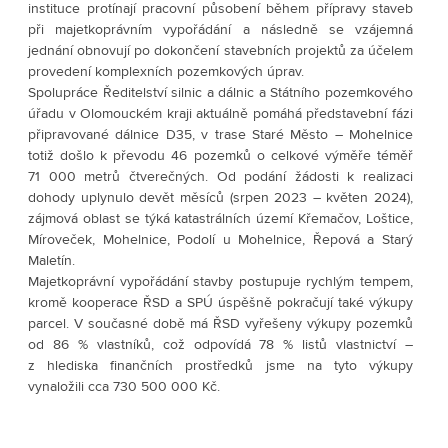
instituce protínají pracovní působení během přípravy staveb
při majetkoprávním vypořádání a následně se vzájemná
jednání obnovují po dokončení stavebních projektů za účelem
provedení komplexních pozemkových úprav.
Spolupráce Ředitelství silnic a dálnic a Státního pozemkového
úřadu v Olomouckém kraji aktuálně pomáhá představební fázi
připravované dálnice D35, v trase Staré Město – Mohelnice
totiž došlo k převodu 46 pozemků o celkové výměře téměř
71 000 metrů čtverečných. Od podání žádosti k realizaci
dohody uplynulo devět měsíců (srpen 2023 – květen 2024),
zájmová oblast se týká katastrálních území Křemačov, Loštice,
Míroveček, Mohelnice, Podolí u Mohelnice, Řepová a Starý
Maletín.
Majetkoprávní vypořádání stavby postupuje rychlým tempem,
kromě kooperace ŘSD a SPÚ úspěšně pokračují také výkupy
parcel. V současné době má ŘSD vyřešeny výkupy pozemků
od 86 % vlastníků, což odpovídá 78 % listů vlastnictví –
z hlediska finančních prostředků jsme na tyto výkupy
vynaložili cca 730 500 000 Kč.