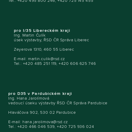
Tel.: +420 495 800 246, +420 725 145 455
pro I/35 Libereckém kraji
Ing. Martin Čulík
úsek výstavby, ŘSD ČR Správa Liberec
Zeyerova 1310, 460 55 Liberec
E-mail:
martin.culik@rsd.cz
Tel.: +420 485 251 119, +420 606 625 746
pro D35 v Pardubickém kraji
Ing. Hana Jarolímová
vedoucí úseku výstavby ŘSD ČR Správa Pardubice
Hlaváčova 902, 530 02 Pardubice
E-mail:
hana.jarolimova@rsd.cz
Tel.: +420 466 046 539, +420 725 936 024