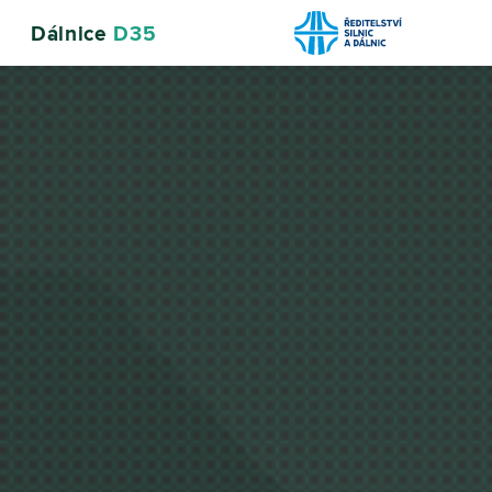
Dálnice
D35