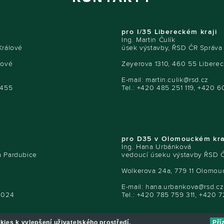
pro I/35 Libereckém kraji
Ing. Martin Čulík
Králové
úsek výstavby, ŘSD ČR Správa
lové
Zeyerova 1310, 460 55 Liberec
E-mail:
martin.culik@rsd.cz
 455
Tel.: +420 485 251 119, +420 
pro D35 v Olomouckém kra
Ing. Hana Urbánková
a Pardubice
vedoucí úseku výstavby ŘSD 
Wolkerova 24a, 779 11 Olomou
E-mail:
hana.urbankova@rsd.cz
 024
Tel.: +420 785 759 311, +420 
Pří
kies k vylepšení uživatelského prostředí.