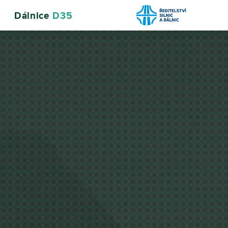
Dálnice
D35