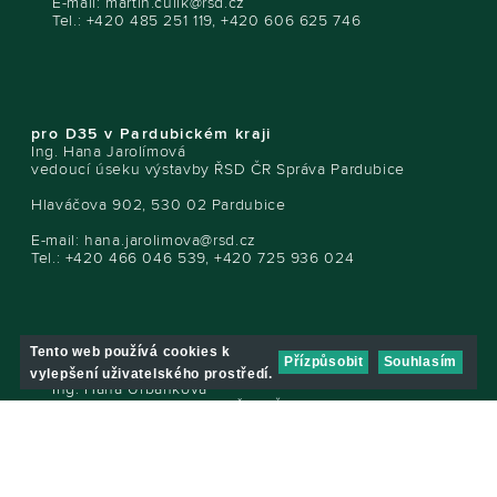
E-mail:
martin.culik@rsd.cz
Tel.: +420 485 251 119, +420 606 625 746
pro D35 v Pardubickém kraji
Ing. Hana Jarolímová
vedoucí úseku výstavby ŘSD ČR Správa Pardubice
Hlaváčova 902, 530 02 Pardubice
E-mail:
hana.jarolimova@rsd.cz
Tel.: +420 466 046 539, +420 725 936 024
Tento web používá cookies k
Přízpůsobit
Souhlasím
pro D35 v Olomouckém kraji
vylepšení uživatelského prostředí.
Ing. Hana Urbánková
vedoucí úseku výstavby ŘSD ČR Správa Olomouc
Wolkerova 24a, 779 11 Olomouc
E-mail:
hana.urbankova@rsd.cz
Tel.: +420 785 759 311, +420 724 106 423