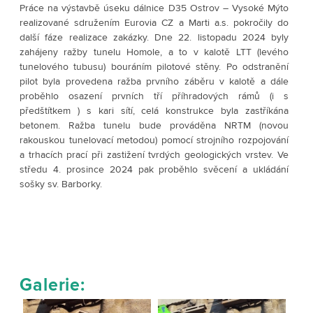
Práce na výstavbě úseku dálnice D35 Ostrov – Vysoké Mýto
realizované sdružením Eurovia CZ a Marti a.s. pokročily do
další fáze realizace zakázky. Dne 22. listopadu 2024 byly
zahájeny ražby tunelu Homole, a to v kalotě LTT (levého
tunelového tubusu) bouráním pilotové stěny. Po odstranění
pilot byla provedena ražba prvního záběru v kalotě a dále
proběhlo osazení prvních tří příhradových rámů (i s
předštítkem ) s kari sítí, celá konstrukce byla zastříkána
betonem. Ražba tunelu bude prováděna NRTM (novou
rakouskou tunelovací metodou) pomocí strojního rozpojování
a trhacích prací při zastižení tvrdých geologických vrstev. Ve
středu 4. prosince 2024 pak proběhlo svěcení a ukládání
sošky sv. Barborky.
Galerie: